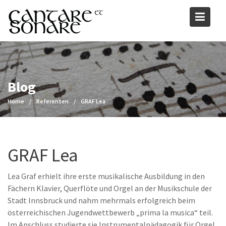
Skip
to
content
Blog
Home
Referenten
GRAF Lea
GRAF Lea
Lea Graf erhielt ihre erste musikalische Ausbildung in den
Fächern Klavier, Querflöte und Orgel an der Musikschule der
Stadt Innsbruck und nahm mehrmals erfolgreich beim
österreichischen Jugendwettbewerb „prima la musica“ teil.
Im Anschluss studierte sie Instrumentalpädagogik für Orgel