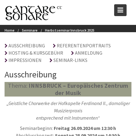
Skip
to
content
Herbstseminar Innsbruck 2025
Home
Seminare
Herbstseminar Innsbruck 2025
AUSSCHREIBUNG
REFERENTENPORTRAITS
HOSTING & KURSGEBÜHR
ANMELDUNG
IMPRESSIONEN
SEMINAR-LINKS
Ausschreibung
Thema:
INNSBRUCK – Europäisches Zentrum
der Musik
„
Geistliche Chorwerke der Hofkapelle Ferdinand II., damaliger
Musizierpraxis
entsprechend mit Instrumenten“
Seminarbeginn:
Freitag 26.09.2024 um 12:30 h
Abschlusskonzert:
Sonntag 28.09.2024 um 14:30 h