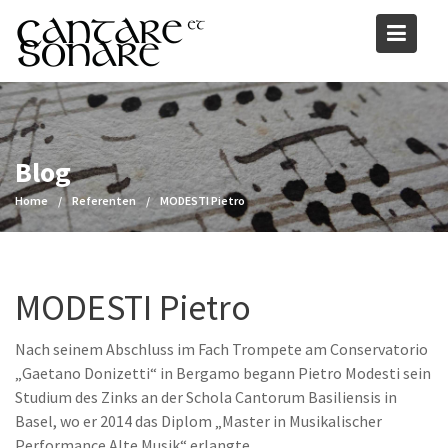
Skip
to
content
Blog
Home
Referenten
MODESTI Pietro
MODESTI Pietro
Nach seinem Abschluss im Fach Trompete am Conservatorio
„Gaetano Donizetti“ in Bergamo begann Pietro Modesti sein
Studium des Zinks an der Schola Cantorum Basiliensis in
Basel, wo er 2014 das Diplom „Master in Musikalischer
Performance Alte Musik“ erlangte.